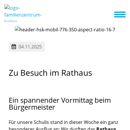
d wir
Aktuelles + Termine
Anmeldungen
Familienzentrum
04.11.2025
Zu
Besuch
im
Rathaus
Ein
spannender
Vormittag
beim
Bürgermeister
Für unsere Schulis stand in dieser Woche ein ganz
besonderer Ausflug an: Wir durften das
Rathaus